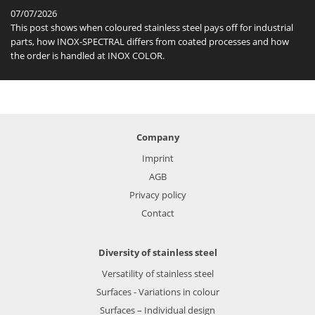
07/07/2026
This post shows when coloured stainless steel pays off for industrial
parts, how INOX-SPECTRAL differs from coated processes and how
the order is handled at INOX COLOR.
Company
Imprint
AGB
Privacy policy
Contact
Diversity of stainless steel
Versatility of stainless steel
Surfaces - Variations in colour
Surfaces – Individual design