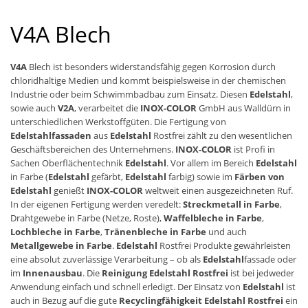
V4A Blech
V4A
Blech ist besonders widerstandsfähig gegen Korrosion durch
chloridhaltige Medien und kommt beispielsweise in der chemischen
Industrie oder beim Schwimmbadbau zum Einsatz. Diesen
Edelstahl
,
sowie auch
V2A
, verarbeitet die
INOX-COLOR
GmbH aus Walldürn in
unterschiedlichen Werkstoffgüten. Die Fertigung von
Edelstahlfassaden
aus
Edelstahl
Rostfrei zählt zu den wesentlichen
Geschäftsbereichen des Unternehmens.
INOX-COLOR
ist Profi in
Sachen Oberflächentechnik
Edelstahl
. Vor allem im Bereich
Edelstahl
in Farbe (
Edelstahl
gefärbt,
Edelstahl
farbig) sowie im
Färben von
Edelstahl
genießt
INOX-COLOR
weltweit einen ausgezeichneten Ruf.
In der eigenen Fertigung werden veredelt:
Streckmetall in Farbe
,
Drahtgewebe in Farbe (Netze, Roste),
Waffelbleche in Farbe
,
Lochbleche in Farbe
,
Tränenbleche in Farbe
und auch
Metallgewebe in Farbe
.
Edelstahl
Rostfrei Produkte gewährleisten
eine absolut zuverlässige Verarbeitung – ob als
Edelstahl
fassade oder
im
Innenausbau
. Die
Reinigung Edelstahl Rostfrei
ist bei jedweder
Anwendung einfach und schnell erledigt. Der Einsatz von
Edelstahl
ist
auch in Bezug auf die gute
Recyclingfähigkeit Edelstahl Rostfrei
ein